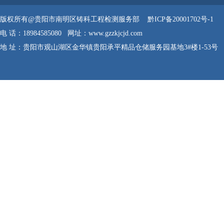
版权所有@贵阳市南明区铸科工程检测服务部
黔ICP备20001702号-1
电 话：18984585080 网址：www.gzzkjcjd.com
地 址：贵阳市观山湖区金华镇贵阳承平精品仓储服务园基地3#楼1-53号
网站管理