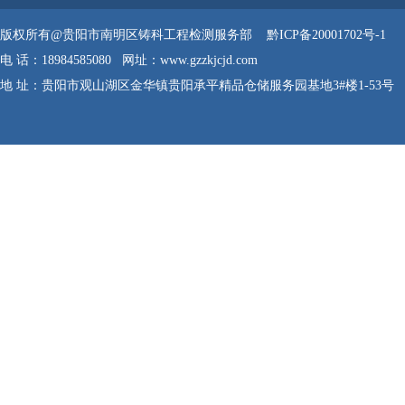
版权所有@贵阳市南明区铸科工程检测服务部
黔ICP备20001702号-1
电 话：18984585080 网址：www.gzzkjcjd.com
地 址：贵阳市观山湖区金华镇贵阳承平精品仓储服务园基地3#楼1-53号
网站管理