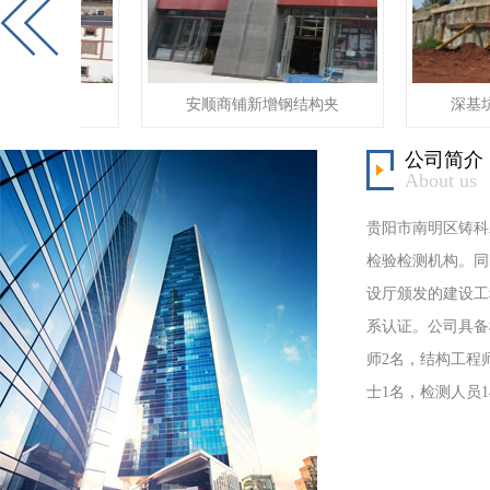
屋安全性
安顺商铺新增钢结构夹
深基坑
公司简介
About us
贵阳市南明区铸科
检验检测机构。同
设厅颁发的建设工
系认证。公司具备
师2名，结构工程
士1名，检测人员1